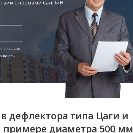
тствии с нормами СанПиН
ё согласие
лашаюсь
в дефлектора типа Цаги и
 примере диаметра 500 мм