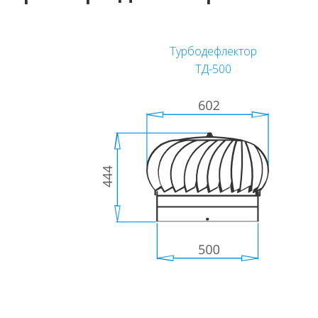
Турбодефлектор
ТД-500