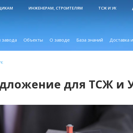
ЩИКАМ
ИНЖЕНЕРАМ, СТРОИТЕЛЯМ
ТСЖ И УК
 завода
Объекты
О заводе
База знаний
Доставка и
УК
дложение для ТСЖ и 