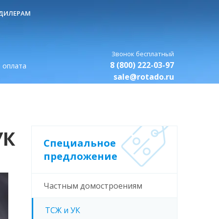
ДИЛЕРАМ
8 (800) 222-03-97
 оплата
sale@rotado.ru
УК
Специальное
предложение
Частным домостроениям
ТСЖ и УК