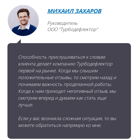
МИХАИЛ ЗАХАРОВ
Руководитель
ООО "Турбодефлектор"
Способность прислушиваться к словам
клиента делает компанию Турбодефлектор
первой на рынке. Когда мы слышим
положительные отзывы, то смотрим назад и
понимаем важность проделанной работы.
Когда к нам приходит негативный отзыв, мы
смотрим вперед и думаем как стать еще
лучше.
Если у вас возникла сложная ситуация, то вы
можете обратиться напрямую ко мне.